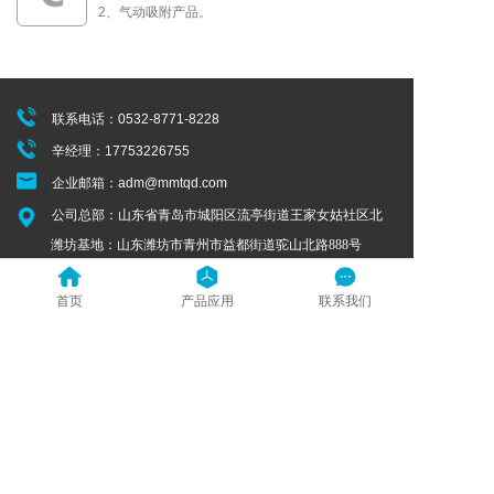
2、气动吸附产品。
联系电话：0532-8771-8228
辛经理：17753226755
企业邮箱：adm@mmtqd.com
公司总部：山东省青岛市城阳区流亭街道王家女姑社区北
越南基地：越南北宁省桂武镇方寮区桂武工业园G11号地
块
首页
产品应用
联系我们
马来西亚：
No. 2A, 1st Floor, Jalan Tiara 4, Bandar Baru
Klang, 41150 Klang, Selangor Darul Ehsan,
Malaysia.
墨西哥：
墨西哥 新莱昂州 萨利纳斯•维多利亚市 北美
华富山工业园
Copyright © 青岛美德材料科技有限公司
技术支持：润商科技
鲁ICP备14000607号-1