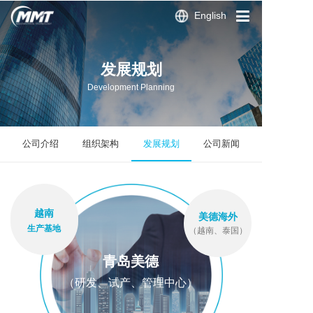
English
网站首页
发展规划
走进美德
Development Planning
产品应用
制程能力
公司介绍
组织架构
发展规划
公司新闻
人才资源
联系我们
越南
美德海外
生产基地
（越南、泰国）
青岛美德
（研发、试产、管理中心）