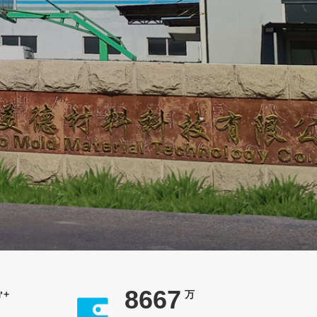
10000
㎡+
万